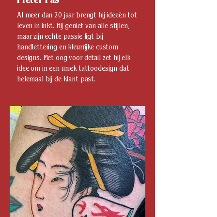
Pieter Pas
Al meer dan 20 jaar brengt hij ideeën tot
leven in inkt. Hij geniet van alle stijlen,
maar zijn echte passie ligt bij
handlettering en kleurrijke custom
designs. Met oog voor detail zet hij elk
idee om in een uniek tattoodesign dat
helemaal bij de klant past.