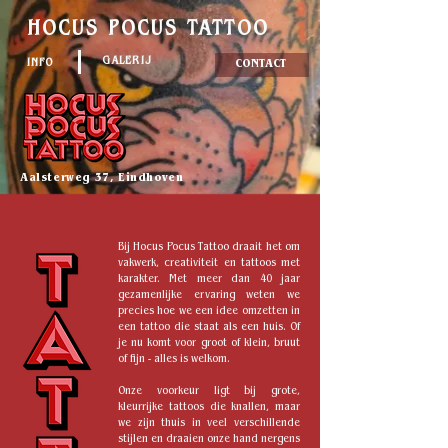
HOCUS POCUS TATTOO
GALERIJ
INFO
CONTACT
Aalsterweg 37, Eindhoven
Bij Hocus Pocus Tattoo draait het om
vakwerk, creativiteit en tattoos met
karakter. Met meer dan 40 jaar
gezamenlijke ervaring weten we
precies hoe we een idee omzetten in
een tattoo die staat als een huis. Of
je nu komt voor groot of klein, bruut
of fijn - alles is welkom.
Onze voorkeur ligt bij grote,
kleurrijke tattoos die knallen, maar
we zijn thuis in veel verschillende
stijlen en draaien onze hand nergens