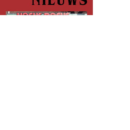
NIEUWS
We zijn geopend
Elke eerste woensdag van de maand tekenavond!
Voor meer info neem contact op.
Aalsterweg 37, 5615 CA, Eindhoven